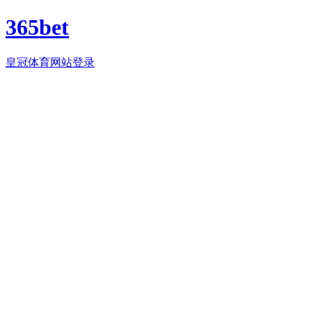
365bet
皇冠体育网站登录