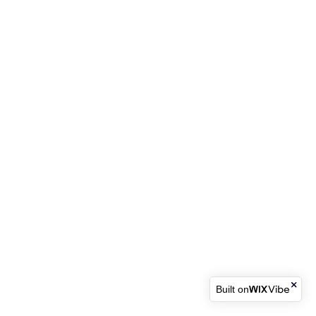
Built on