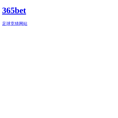
365bet
足球竞猜网站