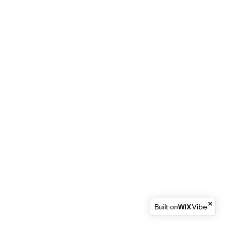
Built on