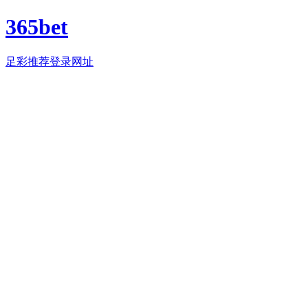
365bet
足彩推荐登录网址