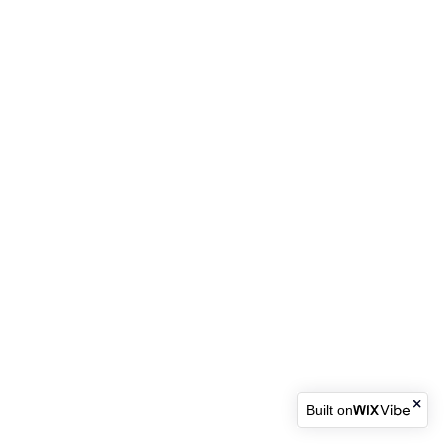
Built on