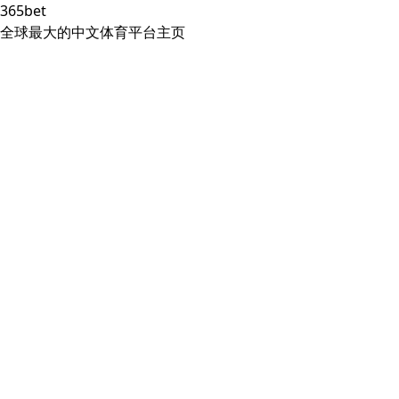
365bet
全球最大的中文体育平台主页