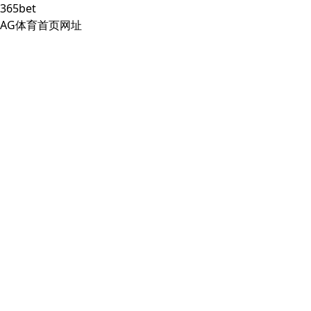
365bet
AG体育首页网址