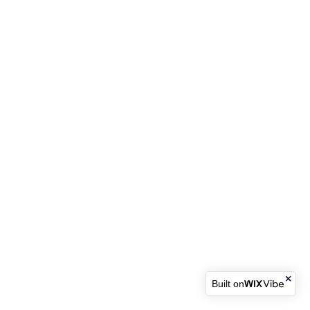
Built on