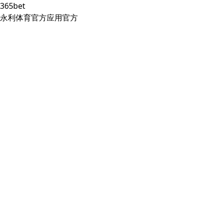
365bet
永利体育官方应用官方