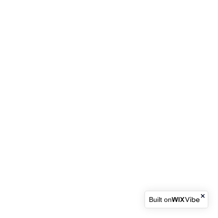
Built on