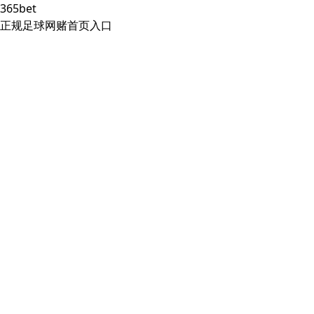
365bet
正规足球网赌首页入口