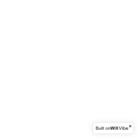
Built on