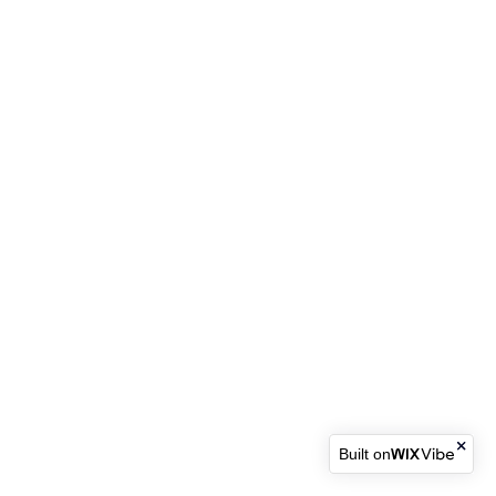
Built on