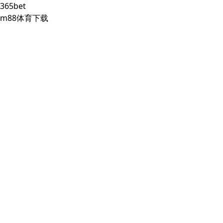
365bet
m88体育下载