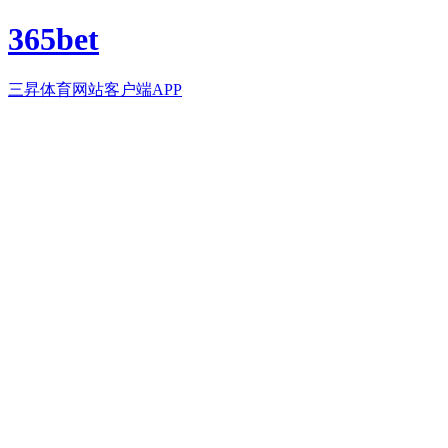
365bet
三昇体育网站客户端APP