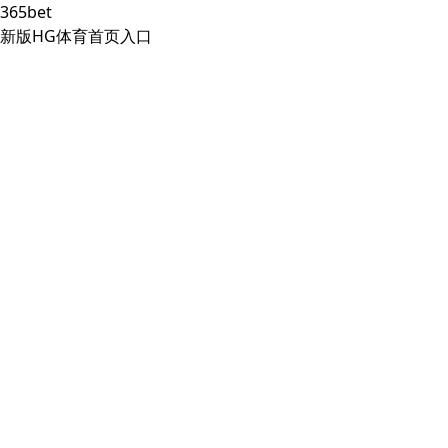
365bet
新版HG体育首页入口