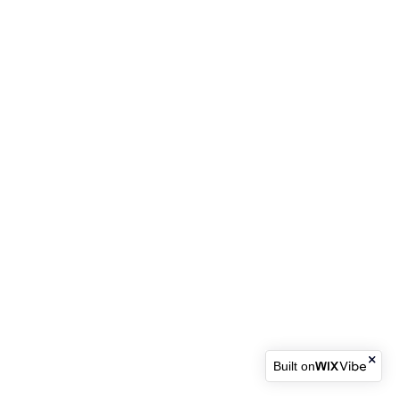
Built on