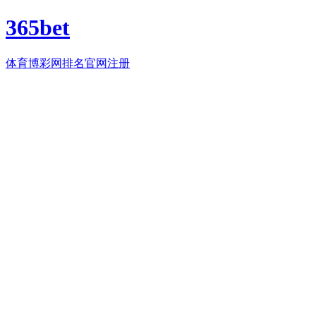
365bet
体育博彩网排名官网注册