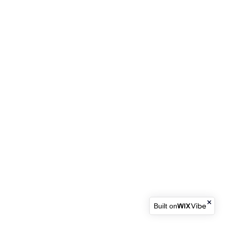
Built on