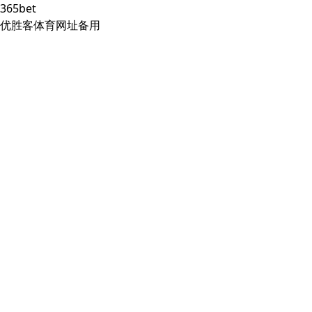
365bet
优胜客体育网址备用