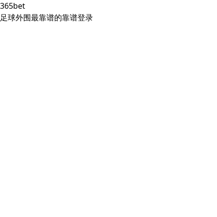
365bet
足球外围最靠谱的靠谱登录