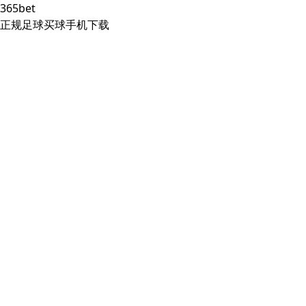
365bet
正规足球买球手机下载