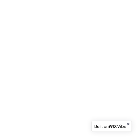
Built on