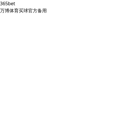
365bet
万博体育买球官方备用