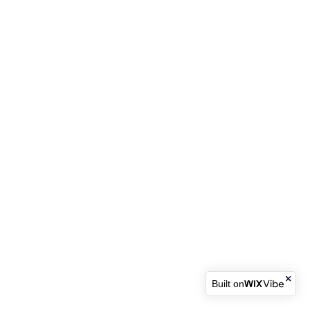
Built on