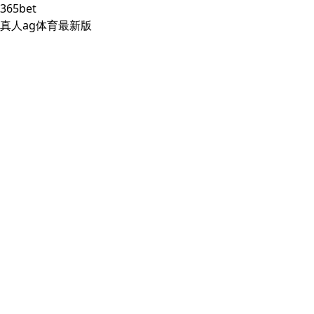
365bet
真人ag体育最新版