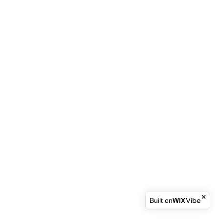
Built on