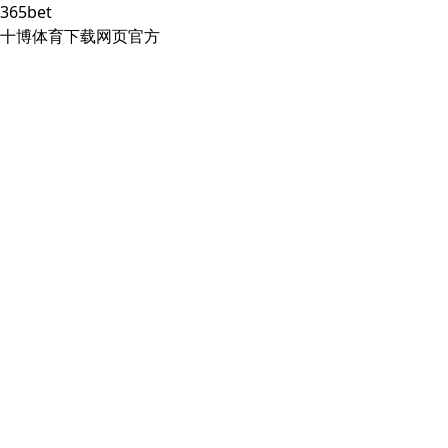
365bet
十博体育下载网页官方