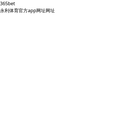
365bet
永利体育官方app网址网址