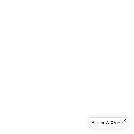
Built on