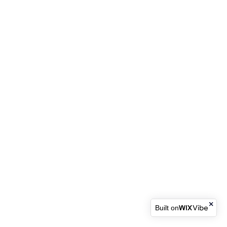
Built on