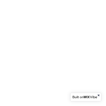
Built on