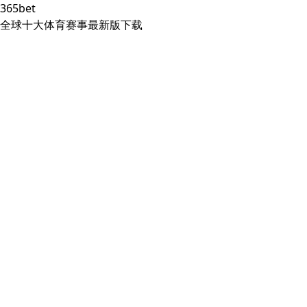
365bet
全球十大体育赛事最新版下载