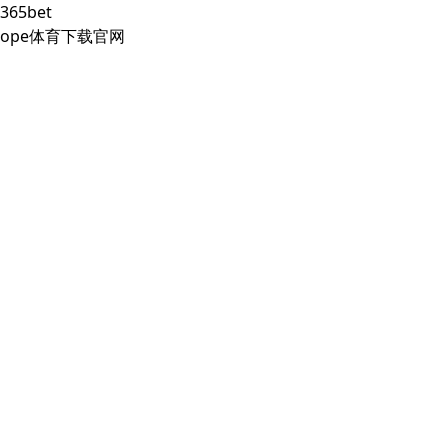
365bet
ope体育下载官网