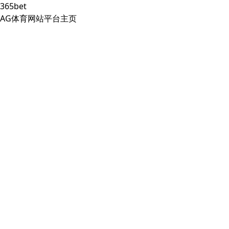
365bet
AG体育网站平台主页