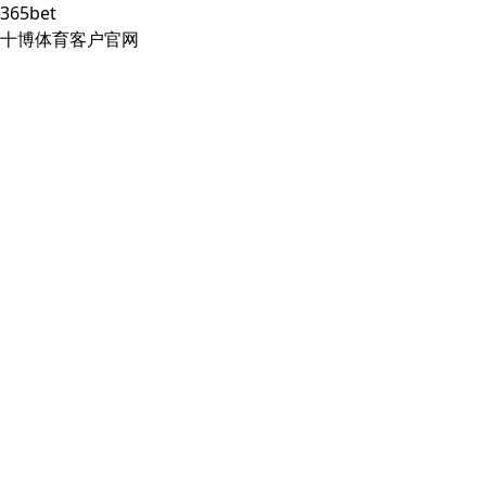
365bet
十博体育客户官网