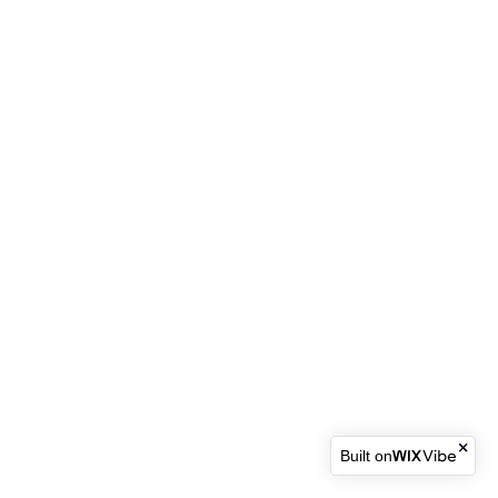
Built on