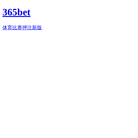
365bet
体育比赛押注新版