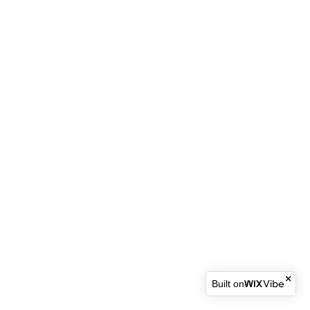
Built on