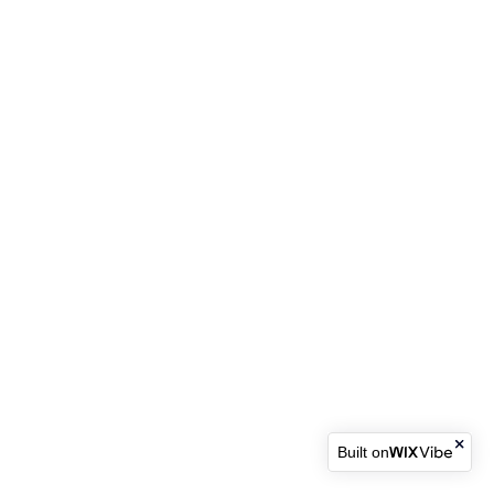
Built on