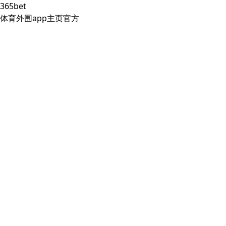
365bet
体育外围app主页官方