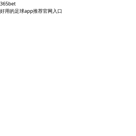
365bet
好用的足球app推荐官网入口