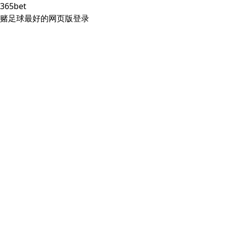
365bet
赌足球最好的网页版登录