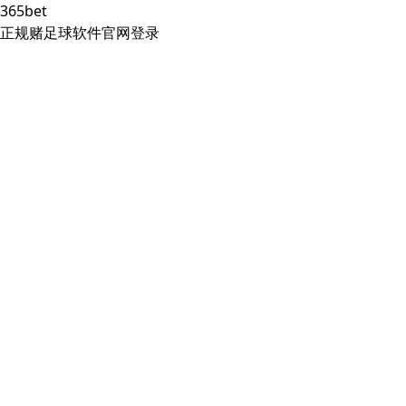
365bet
正规赌足球软件官网登录