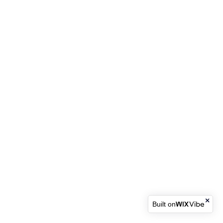
Built on