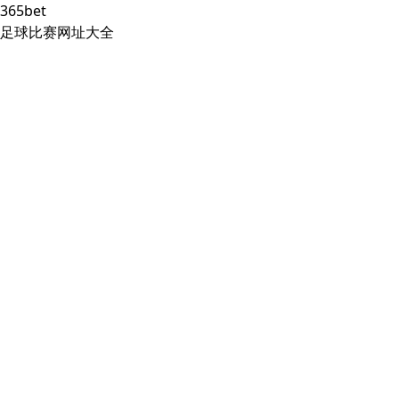
365bet
足球比赛网址大全