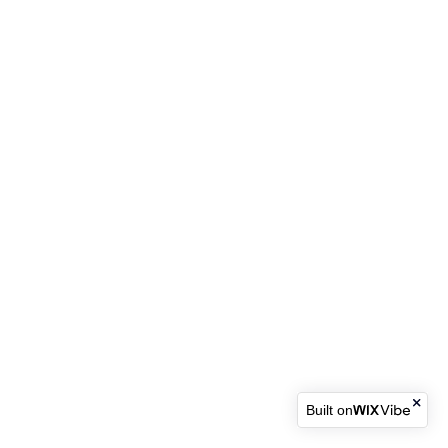
Built on