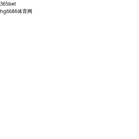
365bet
hg6686体育网