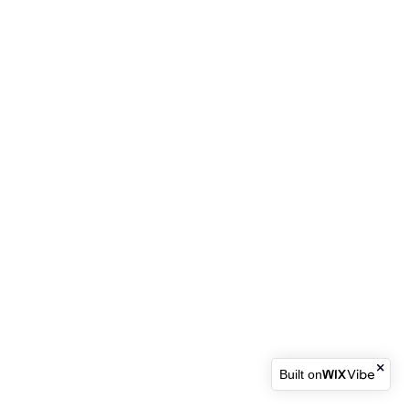
Built on