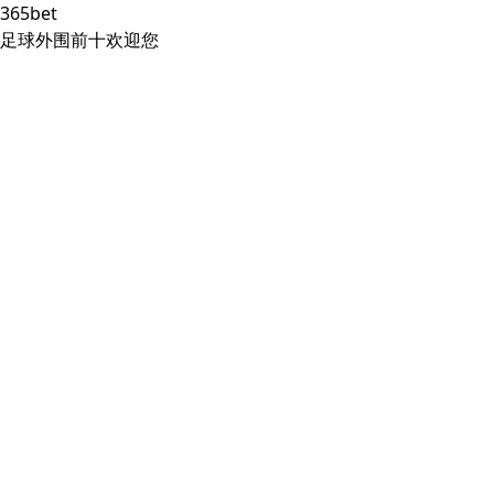
365bet
足球外围前十欢迎您