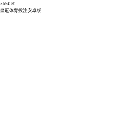
365bet
皇冠体育投注安卓版