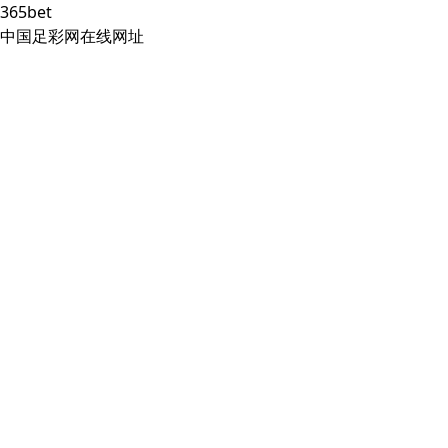
365bet
中国足彩网在线网址