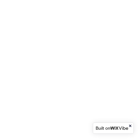
Built on