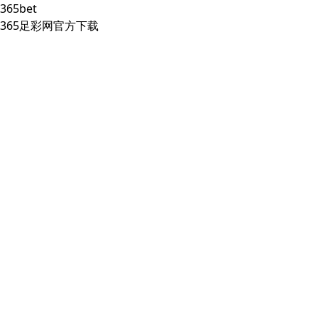
365bet
365足彩网官方下载