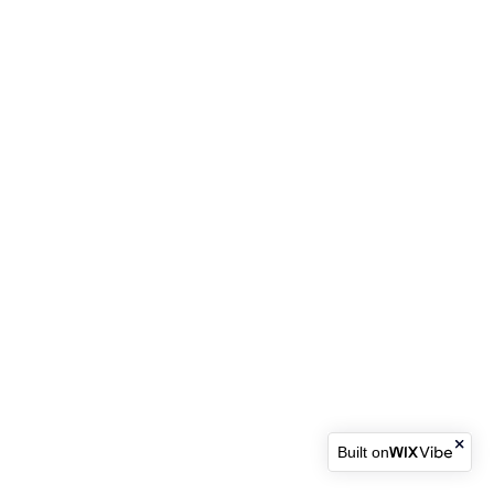
Built on