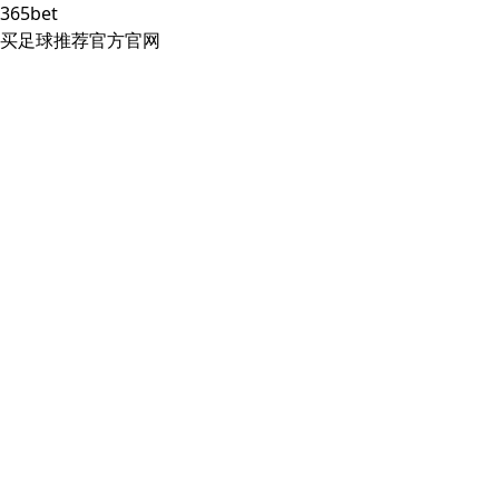
365bet
买足球推荐官方官网