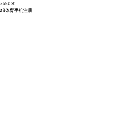
365bet
a8体育手机注册