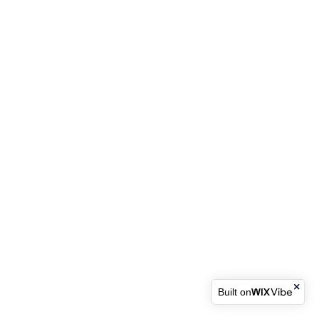
Built on