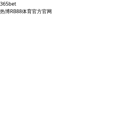
365bet
热博RB88体育官方官网