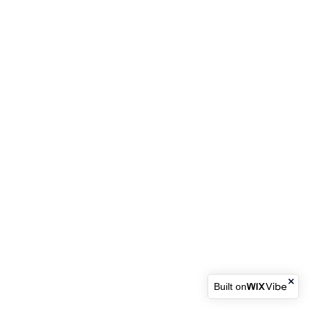
Built on